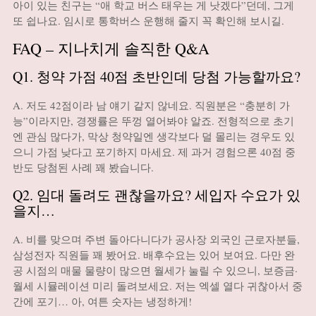
아이 있는 친구는 “애 학교 버스 태우는 게 낫겠다”던데, 그게
또 쉽나요. 임시로 통학버스 운행해 줄지 꼭 확인해 보시길.
FAQ – 지나치게 솔직한 Q&A
Q1. 청약 가점 40점 초반인데 당첨 가능할까요?
A. 저도 42점이라 남 얘기 같지 않네요. 직원분은 “충분히 가
능”이라지만, 경쟁률은 뚜껑 열어봐야 알죠. 전형적으로 초기
엔 관심 많다가, 막상 청약일엔 생각보다 덜 몰리는 경우도 있
으니 가점 낮다고 포기하지 마세요. 제 과거 경험으론 40점 중
반도 당첨된 사례 꽤 봤습니다.
Q2. 임대 돌려도 괜찮을까요? 세입자 수요가 있
을지…
A. 비를 맞으며 주변 돌아다니다가 공사장 외국인 근로자분들,
삼성전자 직원들 꽤 봤어요. 배후수요는 있어 보여요. 다만 완
공 시점의 매물 물량이 많으면 월세가 눌릴 수 있으니, 보증금·
월세 시뮬레이션 미리 돌려보세요. 저는 엑셀 열다 귀찮아서 중
간에 포기… 아, 여튼 숫자는 냉정하게!