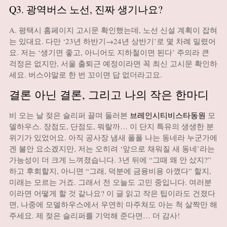
Q3. 광역버스 노선, 진짜 생기나요?
A. 평택시 홈페이지 고시문 확인했는데, 노선 신설 계획이 잡혀
는 있대요. 다만 ‘23년 하반기→24년 상반기’로 몇 차례 밀렸어
요. 저는 ‘생기면 좋고, 아니어도 지하철이면 된다’ 주의라 큰
걱정은 없지만, 서울 출퇴근 예정이라면 꼭 최신 고시문 확인하
세요. 버스야말로 한 번 꼬이면 답 없더라고요.
결론 아닌 결론, 그리고 나의 작은 한마디
비 오는 날 젖은 슬리퍼 끌며 둘러본
브레인시티비스타동원
모
델하우스. 장점도, 단점도, 뭐랄까… 이 단지 특유의 생생한 분
위기가 있었어요. 아직 공사장 냄새 폴폴 나는 동네라 누군가에
겐 불안 요소겠지만, 저는 오히려 ‘앞으로 채워질 새 동네’라는
가능성이 더 크게 느껴졌습니다. 3년 뒤에 “그때 왜 안 샀지?”
하고 후회할지, 아니면 “그래, 덕분에 금융비용 아꼈다” 할지,
미래는 모르는 거죠. 그래서 전 오늘도 고민 중입니다. 여러분
이라면 어떻게 할 것 같나요? 이 글 읽고 작은 팁이라도 건졌다
면, 나중에 모델하우스에서 우연히 마주쳐도 아는 척 살짝만 해
주세요. 제 젖은 슬리퍼를 기억해 준다면… 더 감사!