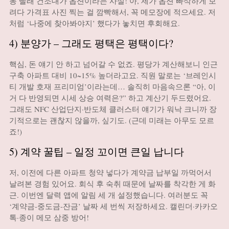
동 빨래 건조대가 옵션이라는 사실! 아, 제가 옵션 빠삭하게 보
려다 가격표 사진 찍는 걸 깜빡해서, 꼭 메모장에 적으세요. 저
처럼 ‘나중에 찾아봐야지’ 했다가 놓치면 후회해요.
4) 분양가 – 그래도 평택은 평택이다?
핵심, 돈 얘기 안 하고 넘어갈 수 없죠. 평당가 계산해보니 인근
구축 아파트 대비 10~15% 높더라고요. 직원 말로는 ‘브레인시
티 개발 호재 프리미엄’이라는데… 솔직히 마음속으론 “아, 이
거 다 반영되면 시세 상승 여력은?” 하고 계산기 두드렸어요.
그래도 NFC 산업단지·반도체 클러스터 얘기가 워낙 크니까 장
기적으로는 괜찮지 않을까, 싶기도. (근데 미래는 아무도 모르
죠!)
5) 계약 꿀팁 – 일정 꼬이면 큰일 납니다
저, 이전에 다른 아파트 청약 넣다가 계약금 납부일 까먹어서
날려본 경험 있어요. 회식 후 숙취 때문에 날짜를 착각한 게 화
근. 이번엔 달력 앱에 알림 세 개 설정했습니다. 여러분도 꼭
‘계약금-중도금-잔금’ 날짜 세 번씩 저장하세요. 캘린더·카카오
톡·종이 메모 삼중 방어!