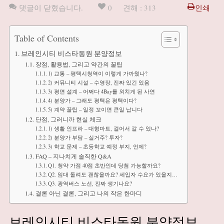
댓글이 닫혔습니다.
0
견해 : 313
인쇄
Table of Contents
브레인시티 비스타동원 분양정보
장점, 활용법, 그리고 약간의 꿀팁
1) 교통 – 평택시청역이 이렇게 가까웠나?
2) 커뮤니티 시설 – 수영장, 진짜 있긴 있음
3) 평면 설계 – 어쩌다 4Bay를 외치게 된 사연
4) 분양가 – 그래도 평택은 평택이다?
5) 계약 꿀팁 – 일정 꼬이면 큰일 납니다
단점, 그러니까 현실 체크
1) 생활 인프라 – 대형마트, 걸어서 갈 수 있나?
2) 분양가 부담 – 실거주? 투자?
3) 학교 문제 – 초등학교 예정 부지, 언제?
FAQ – 지나치게 솔직한 Q&A
Q1. 청약 가점 40점 초반인데 당첨 가능할까요?
Q2. 임대 돌려도 괜찮을까요? 세입자 수요가 있을지…
Q3. 광역버스 노선, 진짜 생기나요?
결론 아닌 결론, 그리고 나의 작은 한마디
브레인시티 비스타동원 분양정보