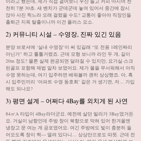
이라고 했는데, 제가 직접 걸어보니 우산 들고 커피 마시며 천
천히 7분 30초. 새 벤치가 군데군데 놓여 있어서 중간에 잠시
앉아 사진 찍느라 오래 걸렸을 수도? 교통이 좋아야 직장인들
출퇴근 지옥 탈출이니까 이건 플러스 요소.
2) 커뮤니티 시설 – 수영장, 진짜 있긴 있음
분양 브로셔에 ‘실내 수영장’이 써 있길래 “또 전용 1레인짜리
아닌가” 하고 툴툴거렸죠. 근데 모형 보니까 라인 두 개, 길이
20m 정도? 물론 실제 완공되면 달라질 수 있지만, 요가실·스크
린골프 포함해 제법 알차 보였어요. 제가 물을 무서워해서 아직
수영 못하는데, 여기 입주하면 배워볼까 괜히 상상했죠. 아, 혹
시 입주민끼리 ‘아파트 수영 동호회’ 같은 거 생기면, 저… 가입
해도 되나요?
3) 평면 설계 – 어쩌다 4Bay를 외치게 된 사연
84㎡A 타입이 4Bay라더군요. 예전에 살던 빌라가 3Bay였거든
요. 거실이 남향인데 주방 창이 북향으로 막혀 있어 한겨울엔
냉장고 문 여는 게 공포였어요. 여긴 주방에도 빛이 충분히 들
어오도록 창이 쩍— 열려 있다니… 상상만으로도 따뜻. 근데 전