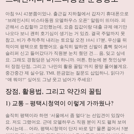
아침 9시 42분쯤이었나. 출근길 지하철에서 갑자기 휴대폰으로
“브레인시티 비스타동원 모델하우스 오픈” 알림이 뜨더라. 피
곤해서 스킵할까 고민했는데, 요즘 집값이랑 대출 규제 얘기만
나오다 보니 괜히 호기심이 생기는 거 있죠. 결국 주말까지 못
참고, 비가 추적추적 내리는 토요일 오전 10시 17분, 우산을 뒤
적이며 평택으로 향했어요. 솔직히 말하면 신발이 흠뻑 젖어서
슬리퍼 신고 들어갔다가 직원분 눈치 줬던 건… 음, 잊고 싶네
요. 그래도 경험담은 남겨야 하니까. 여튼, 한눈에 본 첫인상부
터 장점·단점, 그리고 ‘나만의 활용 꿀팁’까지 몽땅 풀어볼게요.
중간중간 제 실수담, TMI, 뜬금없는 질문도 삽입하니, 읽다가
“얘 뭐야?” 싶어도 그냥 웃고 넘어가 주세요!
장점, 활용법, 그리고 약간의 꿀팁
1) 교통 – 평택시청역이 이렇게 가까웠나?
솔직히 평택이라 하면 ‘서울에서 좀 멀다’는 선입견이 있잖아
요. 저도 그랬어요. 근데 모델하우스 직원 분이 지도 펼쳐 보여
주시는데… 어라, 평택시청역이 단지 바로 앞? 물론 걸어서 5분