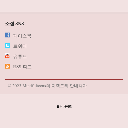
소셜 SNS
페이스북
트위터
유튜브
RSS 피드
© 2023 Mindfulteens의 디렉토리 안내책자
필수 사이트
https://www.jnstar.co.kr
xkxn의 블로그
https://www.goodjurye.or.kr
https://pakamera.co.kr
https://www.hezel.co.kr
theonedetective의 기록하는 노트
https://www.watergunfestival.co.kr
https://www.ni-young.co.kr
https://ti-amoshop.co.kr
https://www.dtmc.or.kr