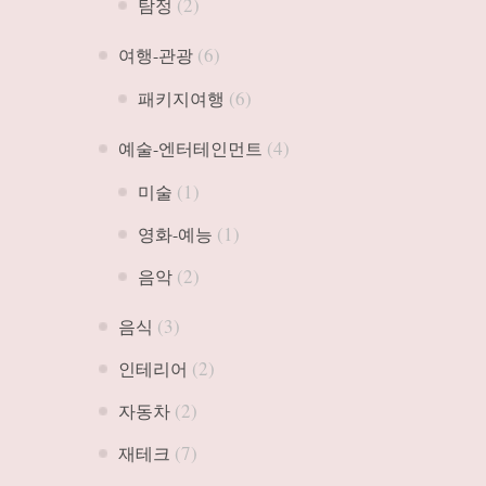
(2)
탐정
(6)
여행-관광
(6)
패키지여행
(4)
예술-엔터테인먼트
(1)
미술
(1)
영화-예능
(2)
음악
(3)
음식
(2)
인테리어
(2)
자동차
(7)
재테크