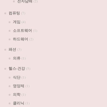
전자담배
(2)
컴퓨팅
(7)
게임
(4)
소프트웨어
(1)
하드웨어
(2)
패션
(3)
의류
(1)
헬스-건강
(5)
식단
(1)
영양제
(1)
의학
(1)
클리닉
(1)