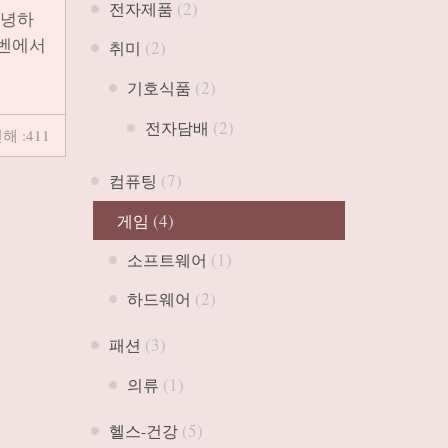
(2)
전자제품
안녕하
인벤에서
(2)
취미
(2)
기호식품
(2)
전자담배
해 :411
(7)
컴퓨팅
(4)
게임
(1)
소프트웨어
(2)
하드웨어
(3)
패션
(1)
의류
(5)
헬스-건강