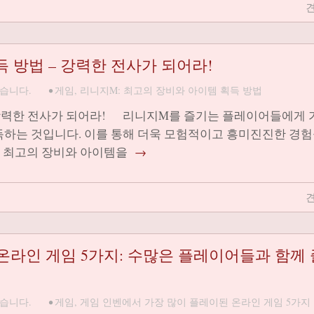
견
 방법 – 강력한 전사가 되어라!
습니다.
•
게임
,
리니지M: 최고의 장비와 아이템 획득 방법
 강력한 전사가 되어라! 리니지M를 즐기는 플레이어들에게 
득하는 것입니다. 이를 통해 더욱 모험적이고 흥미진진한 경험
서 최고의 장비와 아이템을
→
견
온라인 게임 5가지: 수많은 플레이어들과 함께
습니다.
•
게임
,
게임 인벤에서 가장 많이 플레이된 온라인 게임 5가지