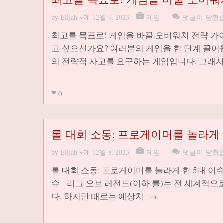
by
Elijah
~에
12월 9, 2023
게임
댓글이 닫혔
최고를 목표로! 게임을 바꿀 오버워치 전략 
고 싶으신가요? 여러분의 게임을 한 단계 끌어
의 전략적 사고를 요구하는 게임입니다. 그래서
0
롤 대회 소동: 프로게이머를 놀라게 
by
Elijah
~에
12월 8, 2023
게임
댓글이 닫혔
롤 대회 소동: 프로게이머를 놀라게 한 5대 이
슈 리그 오브 레전드(이하 롤)는 전 세계적으
다. 하지만 때로는 예상치
→