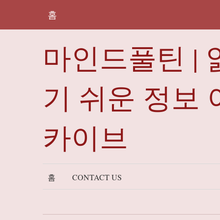
홈
마인드풀틴 | 
기 쉬운 정보 
카이브
홈
CONTACT US