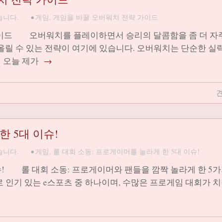
습니다.
•
게임
,
게임을 바꿀 오버워치 전략 가이드
가이드 오버워치를 플레이하면서 승리의 달콤함을 좀 더 자
올릴 수 있는 전략이 여기에 있습니다. 오버워치는 단순한 실
 오늘 제가
→
견
한 5대 이슈!
습니다.
•
게임
,
롤 대회 소동: 프로게이머를 놀라게 한 5대 이슈!
슈! 롤 대회 소동: 프로게이머와 팬들을 깜짝 놀라게 한 5가
로 인기 있는 e스포츠 중 하나이며, 수많은 프로게임 대회가 