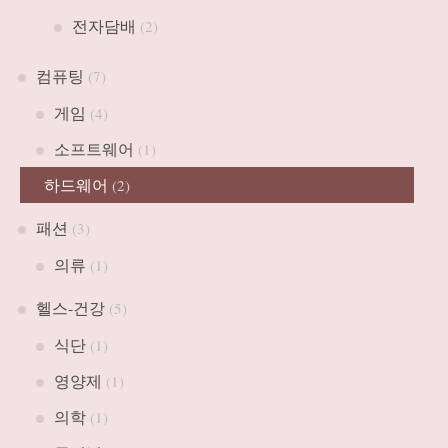
전자담배
(2)
컴퓨팅
(7)
게임
(4)
소프트웨어
(1)
하드웨어
(2)
패션
(3)
의류
(1)
헬스-건강
(5)
식단
(1)
영양제
(1)
의학
(1)