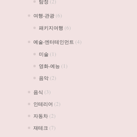
(2)
탐정
(6)
여행-관광
(6)
패키지여행
(4)
예술-엔터테인먼트
(1)
미술
(1)
영화-예능
(2)
음악
(3)
음식
(2)
인테리어
(2)
자동차
(7)
재테크